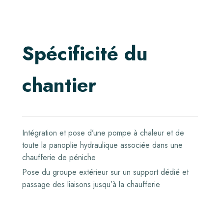
S
p
é
c
i
f
i
c
i
t
é
d
u
c
h
a
n
t
i
e
r
Intégration et pose d’une pompe à chaleur et de
toute la panoplie hydraulique associée dans une
chaufferie de péniche
Pose du groupe extérieur sur un support dédié et
passage des liaisons jusqu’à la chaufferie