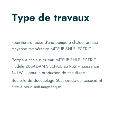
T
y
p
e
d
e
t
r
a
v
a
u
x
Fourniture et pose d’une pompe à chaleur air-eau
moyenne température MITSUBISHI ELECTRIC :
Pompe à chaleur air-eau MITSUBISHI ELECTRIC
modèle ZUBADAN SILENCE au R32 – puissance
14 kW – pour la production de chauffage
Bouteille de découplage 50L, circulateur associé et
filtre à boue anti-magnétique