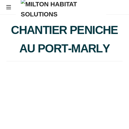
C
H
A
N
T
I
E
R
P
E
N
I
C
H
E
A
U
P
O
R
T
-
M
A
R
L
Y