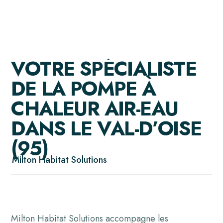
V
O
T
R
E
S
P
É
C
I
A
L
I
S
T
E
D
E
L
A
P
O
M
P
E
À
C
H
A
L
E
U
R
A
I
R
-
E
A
U
D
A
N
S
L
E
V
A
L
-
D
’
O
I
S
E
(
9
5
)
Milton Habitat Solutions
Milton Habitat Solutions accompagne les